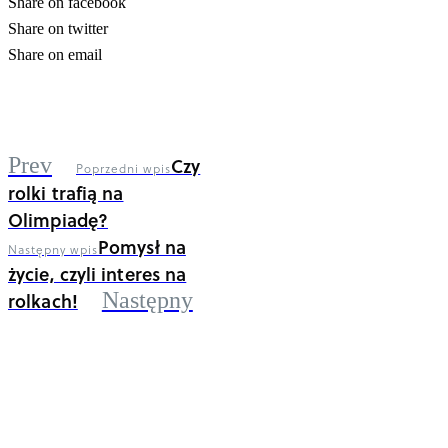
Share on facebook
Share on twitter
Share on email
Prev
Czy
Poprzedni wpis
rolki trafią na
Olimpiadę?
Pomysł na
Następny wpis
życie, czyli interes na
rolkach!
Następny