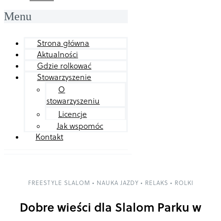
Menu
Strona główna
Aktualności
Gdzie rolkować
Stowarzyszenie
O
stowarzyszeniu
Licencje
Jak wspomóc
Kontakt
FREESTYLE SLALOM
•
NAUKA JAZDY
•
RELAKS
•
ROLKI
Dobre wieści dla Slalom Parku w