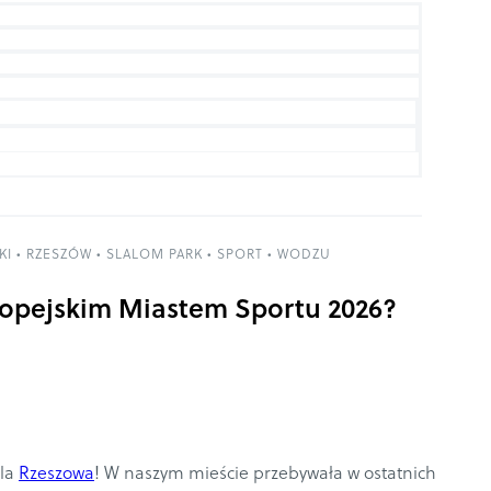
KI
•
RZESZÓW
•
SLALOM PARK
•
SPORT
•
WODZU
opejskim Miastem Sportu 2026?
dla
Rzeszowa
! W naszym mieście przebywała w ostatnich