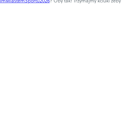
kimMiastemSportu2026
? Oby tak! Trzymajmy kciuki żeby