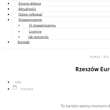
Strona główna
Aktualności
Gdzie rolkować
Stowarzyszenie
O stowarzyszeniu
Licencje
Jak wspomóc
Kontakt
POKAZ
•
ROL
Rzeszów Eur
KaPe
17.06.2025
To bardzo ważny moment 