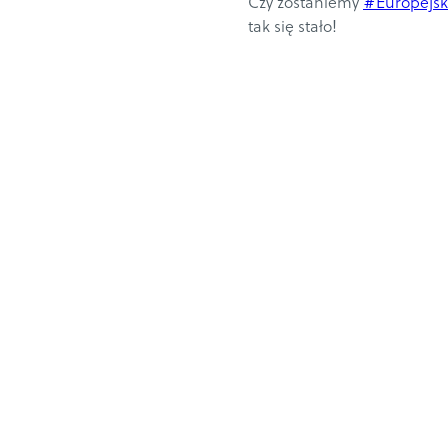
Czy zostaniemy
#Europejs
tak się stało!