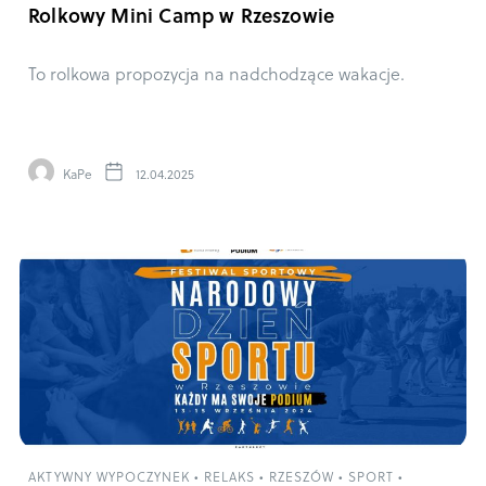
Rolkowy Mini Camp w Rzeszowie
To rolkowa propozycja na nadchodzące wakacje.
KaPe
12.04.2025
AKTYWNY WYPOCZYNEK
•
RELAKS
•
RZESZÓW
•
SPORT
•