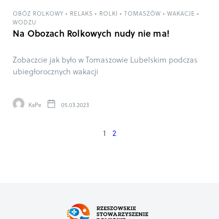
OBÓZ ROLKOWY
•
RELAKS
•
ROLKI
•
TOMASZÓW
•
WAKACJE
•
WODZU
Na Obozach Rolkowych nudy nie ma!
Zobaczcie jak było w Tomaszowie Lubelskim podczas
ubiegłorocznych wakacji
KaPe
05.03.2023
1
2