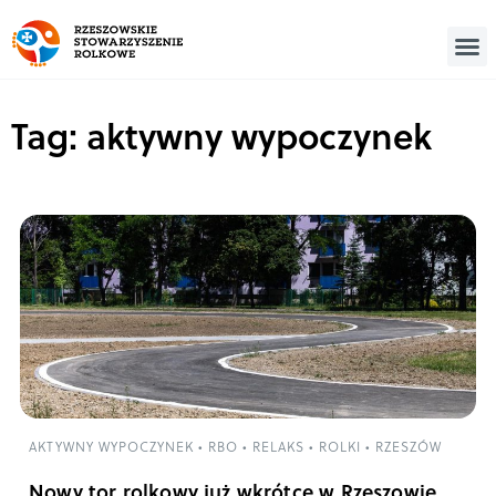
Tag: aktywny wypoczynek
AKTYWNY WYPOCZYNEK
•
RBO
•
RELAKS
•
ROLKI
•
RZESZÓW
Nowy tor rolkowy już wkrótce w Rzeszowie