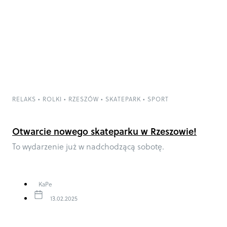
RELAKS
•
ROLKI
•
RZESZÓW
•
SKATEPARK
•
SPORT
Otwarcie nowego skateparku w Rzeszowie!
To wydarzenie już w nadchodzącą sobotę.
KaPe
13.02.2025