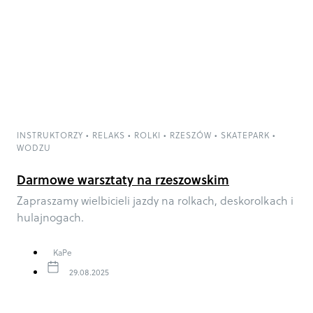
INSTRUKTORZY
•
RELAKS
•
ROLKI
•
RZESZÓW
•
SKATEPARK
•
WODZU
Darmowe warsztaty na rzeszowskim
Skateparku!
Zapraszamy wielbicieli jazdy na rolkach, deskorolkach i
hulajnogach.
KaPe
29.08.2025