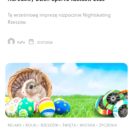
Tę wrześniową imprezę rozpocznie Nightskating
Rzeszów.
KaPe
27.07.2026
RELAKS
•
ROLKI
•
RZESZÓW
•
ŚWIĘTA
•
WIOSNA
•
ŻYCZENIA