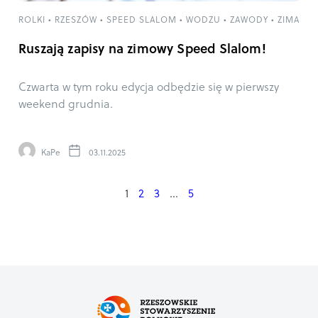
ROLKI
•
RZESZÓW
•
SPEED SLALOM
•
WODZU
•
ZAWODY
•
ZIMA
Ruszają zapisy na zimowy Speed Slalom!
Czwarta w tym roku edycja odbędzie się w pierwszy
weekend grudnia.
KaPe
03.11.2025
1
2
3
…
5