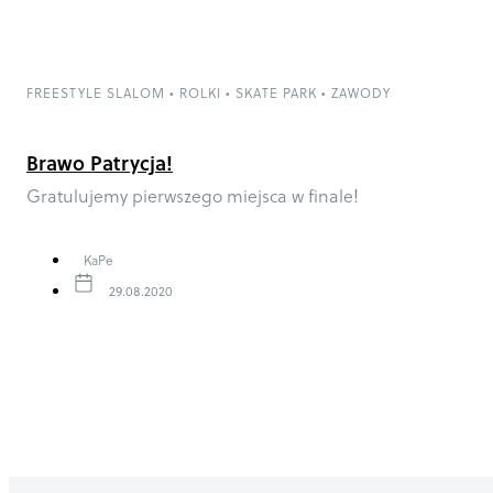
FREESTYLE SLALOM
•
ROLKI
•
SKATE PARK
•
ZAWODY
Brawo Patrycja!
Gratulujemy pierwszego miejsca w finale!
KaPe
29.08.2020