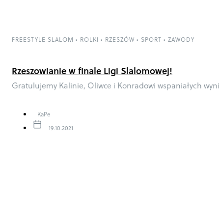
FREESTYLE SLALOM
•
ROLKI
•
RZESZÓW
•
SPORT
•
ZAWODY
Rzeszowianie w finale Ligi Slalomowej!
Gratulujemy Kalinie, Oliwce i Konradowi wspaniałych wyn
KaPe
19.10.2021