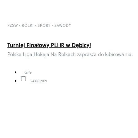
PZSW
•
ROLKI
•
SPORT
•
ZAWODY
Turniej Finałowy PLHR w Dębicy!
Polska Liga Hokeja Na Rolkach zaprasza do kibicowania.
KaPe
24.06.2021