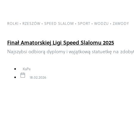
ROLKI
•
RZESZÓW
•
SPEED SLALOM
•
SPORT
•
WODZU
•
ZAWODY
Finał Amatorskiej Ligi Speed Slalomu 2025
Najszybsi odbiorą dyplomy i wyjątkową statuetkę na zdoby
KaPe
18.02.2026