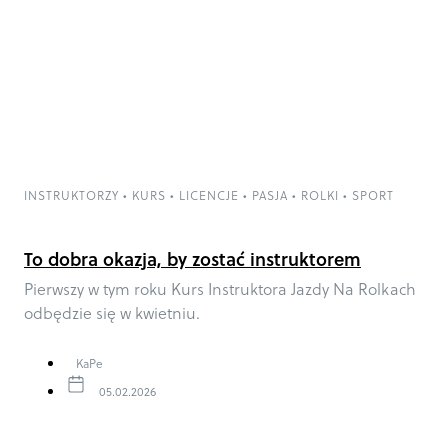
INSTRUKTORZY
•
KURS
•
LICENCJE
•
PASJA
•
ROLKI
•
SPORT
To dobra okazja, by zostać instruktorem
rolkowym
Pierwszy w tym roku Kurs Instruktora Jazdy Na Rolkach
odbędzie się w kwietniu.
KaPe
05.02.2026