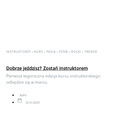
INSTRUKTORZY
•
KURS
•
PASJA
•
PZSW
•
ROLKI
•
TRENER
Dobrze jeździsz? Zostań instruktorem
rolkowym!
Pierwsza tegoroczna edycja kursu instruktorskiego
odbędzie się w marcu.
KaPe
22.01.2025