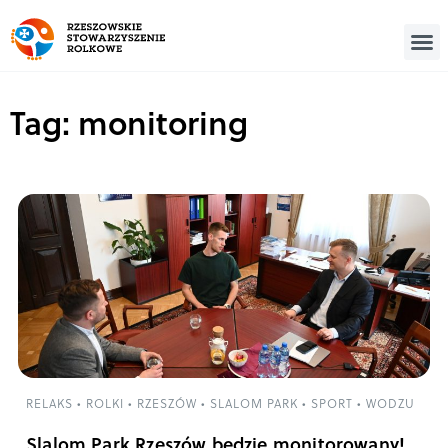
Tag: monitoring
RELAKS
•
ROLKI
•
RZESZÓW
•
SLALOM PARK
•
SPORT
•
WODZU
Slalom Park Rzeszów będzie monitorowany!