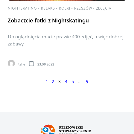
NIGHTSKATING
•
RELAKS
•
ROLKI
•
RZESZÓW
•
ZDJĘCIA
Zobaczcie fotki z Nightskatingu
Do oglądnięcia macie prawie 400 zdjęć, a więc dobrej
zabawy.
KaPe
23.09.2022
1
2
3
4
5
…
9