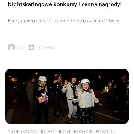
Nightskatingowe konkursy i cenne nagrody!
Poczytajcie co zrobić, by mieć szansę na ich zdobycie.
KaPe
10.08.2023
NIGHTSKATING
•
RELAKS
•
ROLKI
•
RZESZÓW
•
WAKACJE
•