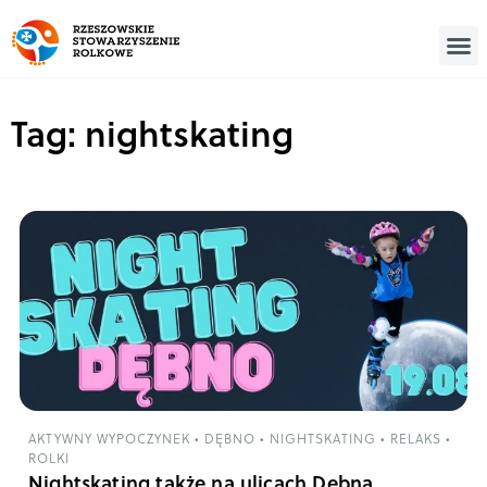
Tag: nightskating
AKTYWNY WYPOCZYNEK
•
DĘBNO
•
NIGHTSKATING
•
RELAKS
•
ROLKI
Nightskating także na ulicach Dębna