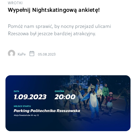
WROTKI
Wypełnij Nightskatingową ankietę!
Pomóż nam sprawić, by nocny przejazd ulicami
Rzeszowa był jeszcze bardziej atrakcyjny.
KaPe
05.08.2023