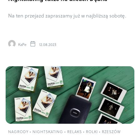
Na ten przejazd zapraszamy już w najbliższą sobotę.
KaPe
12.08.2023
NAGRODY
•
NIGHTSKATING
•
RELAKS
•
ROLKI
•
RZESZÓW