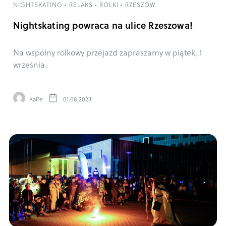
NIGHTSKATING
•
RELAKS
•
ROLKI
•
RZESZÓW
Nightskating powraca na ulice Rzeszowa!
Na wspólny rolkowy przejazd zapraszamy w piątek, 1
września.
KaPe
01.08.2023