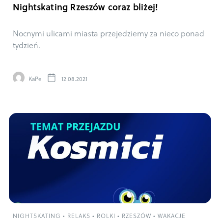
Nightskating Rzeszów coraz bliżej!
Nocnymi ulicami miasta przejedziemy za nieco ponad
tydzień.
KaPe
12.08.2021
NIGHTSKATING
•
RELAKS
•
ROLKI
•
RZESZÓW
•
WAKACJE