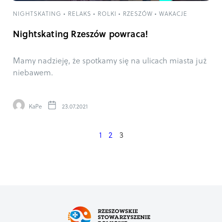
NIGHTSKATING
•
RELAKS
•
ROLKI
•
RZESZÓW
•
WAKACJE
Nightskating Rzeszów powraca!
Mamy nadzieję, że spotkamy się na ulicach miasta już
niebawem.
KaPe
23.07.2021
1
2
3