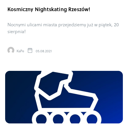
Kosmiczny Nightskating Rzeszów!
Nocnymi ulicami miasta przejedziemy już w piątek, 20
sierpnia!
KaPe
05.08.2021