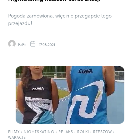
Pogoda zamówiona, więc nie przegapcie tego
przejazdu!
KaPe
17.08.2021
FILMY
•
NIGHTSKATING
•
RELAKS
•
ROLKI
•
RZESZÓW
•
WAKACJE