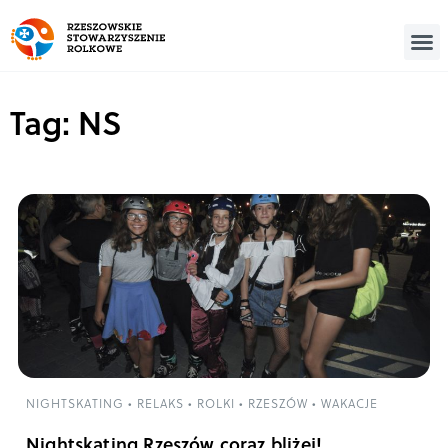
Tag: NS
NIGHTSKATING
•
RELAKS
•
ROLKI
•
RZESZÓW
•
WAKACJE
Nightskating Rzeszów coraz bliżej!