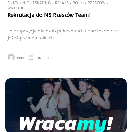
FILMY
•
NIGHTSKATING
•
RELAKS
•
ROLKI
•
RZESZÓW
•
WAKACJE
Rekrutacja do NS Rzeszów Team!
To propozycja dla osób pełnoletnich i bardzo dobrze
jeżdżących na rolkach.
KaPe
04.08.2021