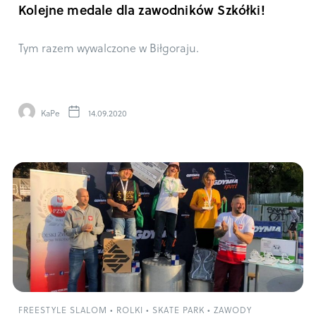
Kolejne medale dla zawodników Szkółki!
Tym razem wywalczone w Biłgoraju.
KaPe
14.09.2020
FREESTYLE SLALOM
•
ROLKI
•
SKATE PARK
•
ZAWODY