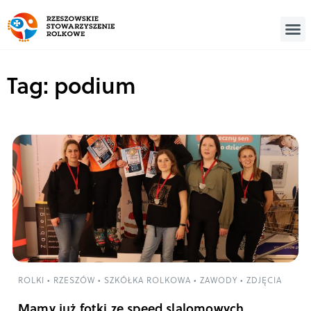
Tag: podium
ROLKI
•
RZESZÓW
•
SZKÓŁKA ROLKOWA
•
ZAWODY
•
ZDJĘCIA
Mamy już fotki ze speed slalomowych