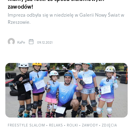
zawodów!
Impreza odbyła się w niedzielę w Galerii Nowy Świat w
Rzeszowie.
KaPe
09.12.2021
FREESTYLE SLALOM
•
RELAKS
•
ROLKI
•
ZAWODY
•
ZDJĘCIA