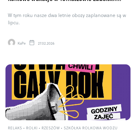
W tym roku nasze dwa letnie obozy zaplanowane są w
lipcu.
KaPe
27.02.2026
RELAKS
•
ROLKI
•
RZESZÓW
•
SZKÓŁKA ROLKOWA WODZU