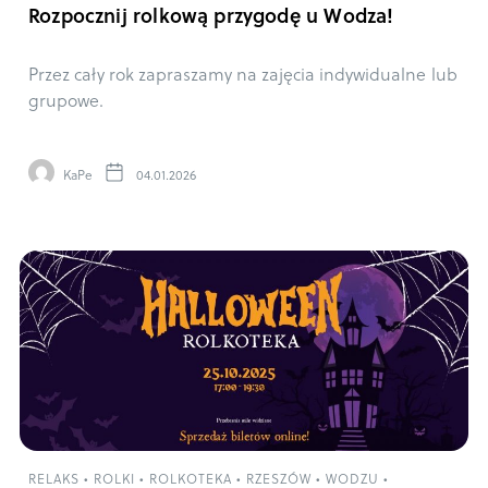
Rozpocznij rolkową przygodę u Wodza!
Przez cały rok zapraszamy na zajęcia indywidualne lub
grupowe.
KaPe
04.01.2026
RELAKS
•
ROLKI
•
ROLKOTEKA
•
RZESZÓW
•
WODZU
•