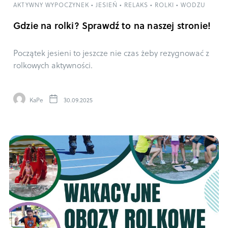
AKTYWNY WYPOCZYNEK
•
JESIEŃ
•
RELAKS
•
ROLKI
•
WODZU
Gdzie na rolki? Sprawdź to na naszej stronie!
Początek jesieni to jeszcze nie czas żeby rezygnować z
rolkowych aktywności.
KaPe
30.09.2025