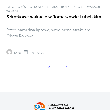
LATO
•
OBÓZ ROLKOWY
•
RELAKS
•
ROLKI
•
SPORT
•
WAKACJE
•
WODZU
Szkółkowe wakacje w Tomaszowie Lubelskim
Przed nami dwa lipcowe, wypełnione atrakcjami
Obozy Rolkowe.
KaPe
09.07.2025
1
2
3
…
7