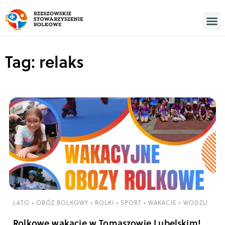
Tag: relaks
LATO
•
OBÓZ ROLKOWY
•
ROLKI
•
SPORT
•
WAKACJE
•
WODZU
Rolkowe wakacje w Tomaszowie Lubelskim!