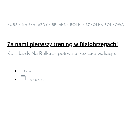
KURS
•
NAUKA JAZDY
•
RELAKS
•
ROLKI
•
SZKÓŁKA ROLKOWA
Za nami pierwszy trening w Białobrzegach!
Kurs Jazdy Na Rolkach potrwa przez całe wakacje.
KaPe
04.07.2021