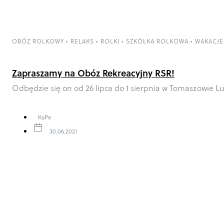
OBÓZ ROLKOWY
•
RELAKS
•
ROLKI
•
SZKÓŁKA ROLKOWA
•
WAKACJE
Zapraszamy na Obóz Rekreacyjny RSR!
Odbędzie się on od 26 lipca do 1 sierpnia w Tomaszowie L
KaPe
30.06.2021