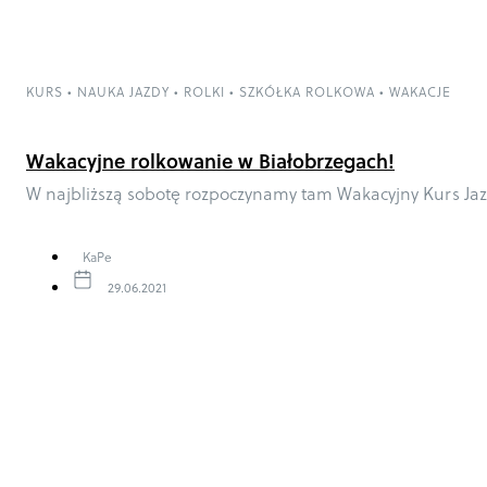
KURS
•
NAUKA JAZDY
•
ROLKI
•
SZKÓŁKA ROLKOWA
•
WAKACJE
Wakacyjne rolkowanie w Białobrzegach!
W najbliższą sobotę rozpoczynamy tam Wakacyjny Kurs Jaz
KaPe
29.06.2021