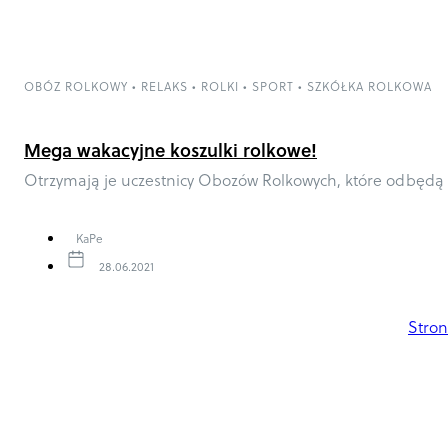
OBÓZ ROLKOWY
•
RELAKS
•
ROLKI
•
SPORT
•
SZKÓŁKA ROLKOWA
Mega wakacyjne koszulki rolkowe!
Otrzymają je uczestnicy Obozów Rolkowych, które odbędą si
KaPe
28.06.2021
Stro