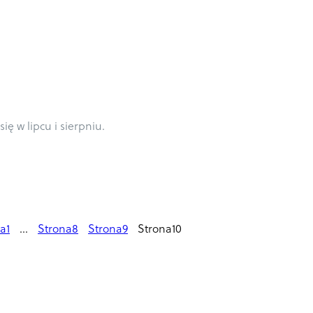
ę w lipcu i sierpniu.
na
1
…
Strona
8
Strona
9
Strona
10