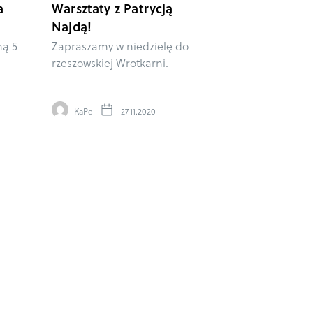
a
Warsztaty z Patrycją
Najdą!
ną 5
Zapraszamy w niedzielę do
rzeszowskiej Wrotkarni.
KaPe
27.11.2020