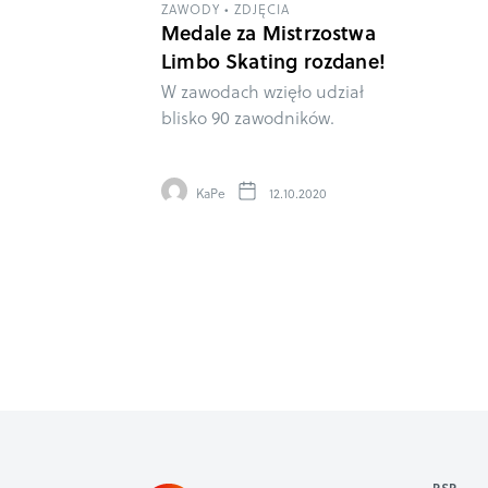
ZAWODY
•
ZDJĘCIA
Medale za Mistrzostwa
Limbo Skating rozdane!
W zawodach wzięło udział
blisko 90 zawodników.
KaPe
12.10.2020