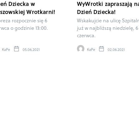
ień Dziecka w
WyWrotki zapraszają n
eszowskiej Wrotkarni!
Dzień Dziecka!
reza rozpocznie się 6
Wskakujcie na ulicę Szpital
rwca o godzinie 13:00.
już w najbliższą niedzielę, 6
czerwca.
KaPe
05.06.2021
KaPe
02.06.2021