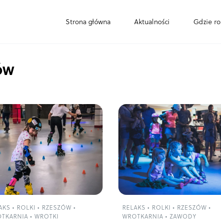
Strona główna
Aktualności
Gdzie ro
ów
AKS
•
ROLKI
•
RZESZÓW
•
RELAKS
•
ROLKI
•
RZESZÓW
•
TKARNIA
•
WROTKI
WROTKARNIA
•
ZAWODY