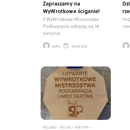
Zapraszamy na
Dz
WyWrotkowe ściganie!
rz
II WyWrotkowe Mistrzostwa
Imp
Podkarpacia odbędą się 14
cze
sierpnia.
KaPe
07.08.2021
RELAKS
•
ROLKI
•
WROTKI
•