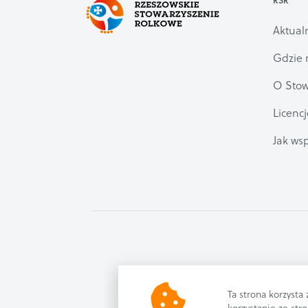
RSR
Aktual
Gdzie 
O Stow
Licencj
Jak w
Ta strona korzysta
korzystanie ze stro