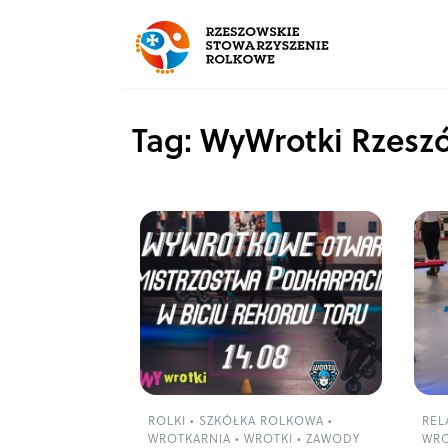
Tag: WyWrotki Rzesz
ROLKI
•
SZKÓŁKA ROLKOWA
•
REL
WROTKARNIA
•
WROTKI
•
ZAWODY
WRO