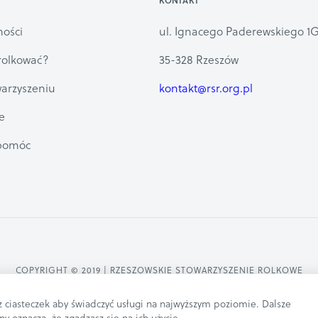
KONTAKT
ności
ul. Ignacego Paderewskiego 1G
rolkować?
35-328 Rzeszów
arzyszeniu
kontakt@rsr.org.pl
e
spomóc
COPYRIGHT © 2019 | RZESZOWSKIE STOWARZYSZENIE ROLKOWE
REALIZACJA
MATEO.WORKS
 z ciasteczek aby świadczyć usługi na najwyższym poziomie. Dalsze
ny oznacza, że zgadzasz się na ich użycie.