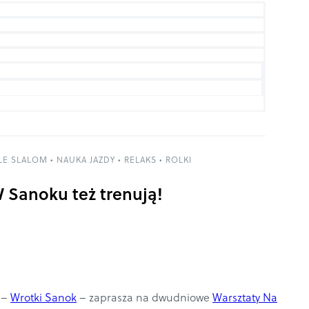
LE SLALOM
•
NAUKA JAZDY
•
RELAKS
•
ROLKI
 Sanoku też trenują!
 –
Wrotki Sanok
– zaprasza na dwudniowe
Warsztaty Na