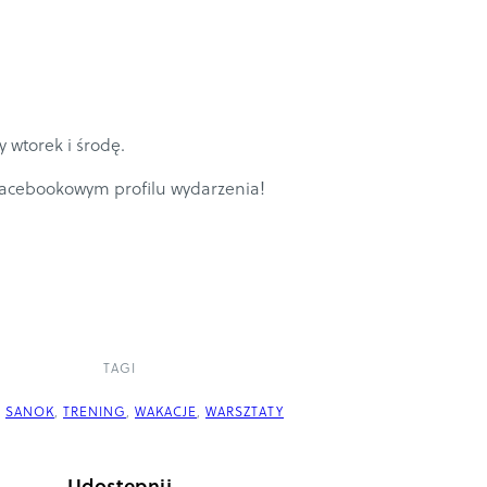
 wtorek i środę.
 facebookowym profilu wydarzenia!
TAGI
,
SANOK
,
TRENING
,
WAKACJE
,
WARSZTATY
Udostępnij