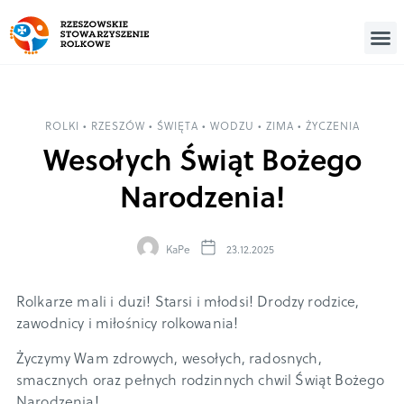
ROLKI
•
RZESZÓW
•
ŚWIĘTA
•
WODZU
•
ZIMA
•
ŻYCZENIA
Wesołych Świąt Bożego
Narodzenia!
KaPe
23.12.2025
Rolkarze mali i duzi! Starsi i młodsi! Drodzy rodzice,
zawodnicy i miłośnicy rolkowania!
Życzymy Wam zdrowych, wesołych, radosnych,
smacznych oraz pełnych rodzinnych chwil Świąt Bożego
Narodzenia!