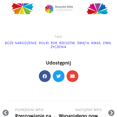
TAGI
BOŻE NARODZENIE
,
ROLKI
,
RSR
,
RZESZÓW
,
ŚWIĘTA
,
XMAS
,
ZIMA
,
ŻYCZENIA
Udostępnij
POPRZEDNI WPIS
NASTĘPNY WPIS
Rzeszowianie na Mistrzostwach w Japonii
Wspaniałego nowego 2026 roku!