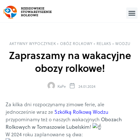
AKTYWNY WYPOCZYNEK
•
OBÓZ ROLKOWY
•
RELAKS
•
WODZU
Zapraszamy na wakacyjne
obozy rolkowe!
KaPe
24.01.2024
Za kilka dni rozpoczynamy zimowe ferie, ale
jednocześnie wraz ze
Szkółką Rolkową Wodzu
przypominamy też o naszych wakacyjnych
Obozach
Rolkowych w Tomaszowie Lubelskim
!
W 2024 roku zaplanowane są dwa: