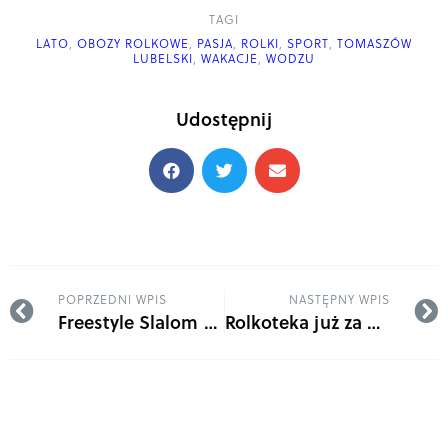
TAGI
LATO
,
OBOZY ROLKOWE
,
PASJA
,
ROLKI
,
SPORT
,
TOMASZÓW
LUBELSKI
,
WAKACJE
,
WODZU
Udostępnij
POPRZEDNI WPIS
NASTĘPNY WPIS
Freestyle Slalom Kętrzyn 2024
Rolkoteka już za nami. Zobaczcie film!