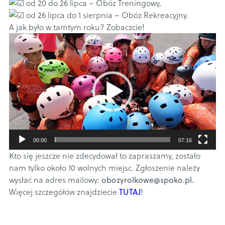
od 20 do 26 lipca – Obóz Treningowy,
od 26 lipca do 1 sierpnia – Obóz Rekreacyjny.
A jak było w tamtym roku? Zobaczcie!
Odtwarzacz
video
00:00
07:16
Kto się jeszcze nie zdecydował to zapraszamy, zostało
nam tylko około 10 wolnych miejsc. Zgłoszenie należy
wysłać na adres mailowy:
obozyrolkowe@spoko.pl.
Więcej szczegółów znajdziecie
TUTAJ
!