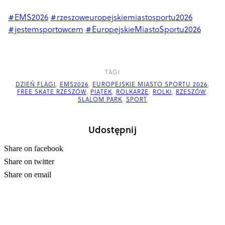
#EMS2026
#rzeszoweuropejskiemiastosportu2026
#jestemsportowcem
#EuropejskieMiastoSportu2026
TAGI
DZIEŃ FLAGI
,
EMS2026
,
EUROPEJSKIE MIASTO SPORTU 2026
,
FREE SKATE RZESZÓW
,
PIĄTEK
,
ROLKARZE
,
ROLKI
,
RZESZÓW
,
SLALOM PARK
,
SPORT
Udostępnij
Share on facebook
Share on twitter
Share on email