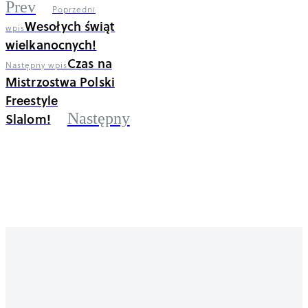
Prev
Poprzedni
Wesołych świąt
wpis
wielkanocnych!
Czas na
Następny wpis
Mistrzostwa Polski
Freestyle
Slalom!
Następny