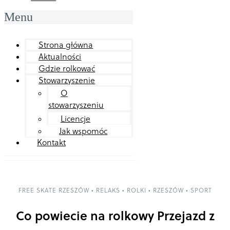
Menu
Strona główna
Aktualności
Gdzie rolkować
Stowarzyszenie
O
stowarzyszeniu
Licencje
Jak wspomóc
Kontakt
FREE SKATE RZESZÓW
•
RELAKS
•
ROLKI
•
RZESZÓW
•
SPORT
Co powiecie na rolkowy Przejazd z