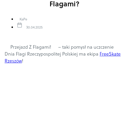
Flagami?
KaPe
30.04.2025
Przejazd Z Flagami!
– taki pomysł na uczczenie
Dnia Flagi Rzeczypospolitej Polskiej
ma ekipa
FreeSkate
Rzeszów
!