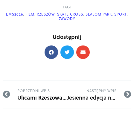
TAGI
EMS2026
,
FILM
,
RZESZÓW
,
SKATE CROSS
,
SLALOM PARK
,
SPORT
,
ZAWODY
Udostępnij
POPRZEDNI WPIS
NASTĘPNY WPIS
Ulicami Rzeszowa na rolkach i rowerach!
Jesienna edycja naszych zawodów już wkrótce!