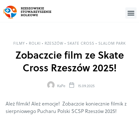
FILMY
•
ROLKI
•
RZESZÓW
•
SKATE CROSS
•
SLALOM PARK
Zobaczcie film ze Skate
Cross Rzeszów 2025!
KaPe
15.09.2025
Ależ filmik! Ależ emocje!
Zobaczcie koniecznie filmik z
sierpniowego Pucharu Polski SCSP Rzeszów 2025!