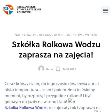
NAUKA JAZDY
•
RELAKS
•
ROLKI
•
RZESZÓW
•
WODZU
Szkółka Rolkowa Wodzu
zaprasza na zajęcia!
KaPe
14.10.2025
Coraz krótszy dzień, do tego często deszczowa aura i
niska temperatura. Jesień i potem zima to świetny
moment, by rozpocząć przygodę z rolkami! I być
gotowym do jazdy na wiosnę i lato!
Szkółka Rolkowa Wodzu
rolkuje cały rok i zaprasza na