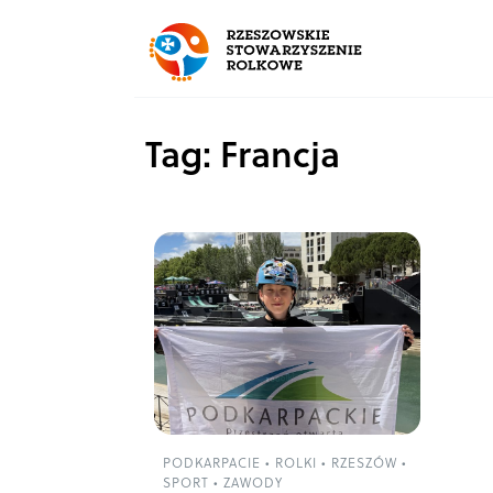
Tag: Francja
PODKARPACIE
•
ROLKI
•
RZESZÓW
•
SPORT
•
ZAWODY