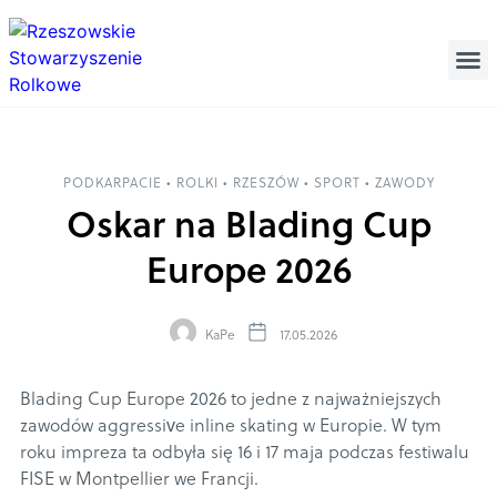
PODKARPACIE
•
ROLKI
•
RZESZÓW
•
SPORT
•
ZAWODY
Oskar na Blading Cup
Europe 2026
KaPe
17.05.2026
Blading Cup Europe 2026 to jedne z najważniejszych
zawodów aggressive inline skating w Europie. W tym
roku impreza ta odbyła się 16 i 17 maja podczas festiwalu
FISE w Montpellier we Francji.