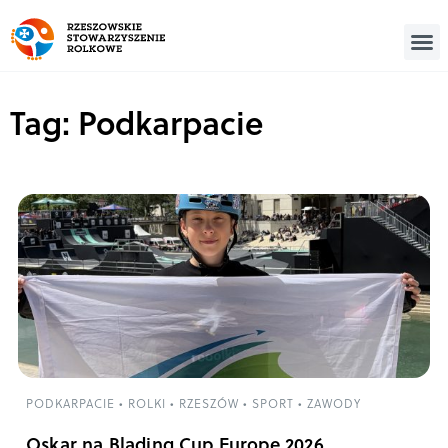
Tag: Podkarpacie
PODKARPACIE
•
ROLKI
•
RZESZÓW
•
SPORT
•
ZAWODY
Oskar na Blading Cup Europe 2026