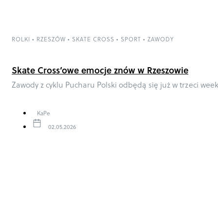
ROLKI
•
RZESZÓW
•
SKATE CROSS
•
SPORT
•
ZAWODY
Skate Cross’owe emocje znów w Rzeszowie
Zawody z cyklu Pucharu Polski odbędą się już w trzeci wee
KaPe
02.05.2026