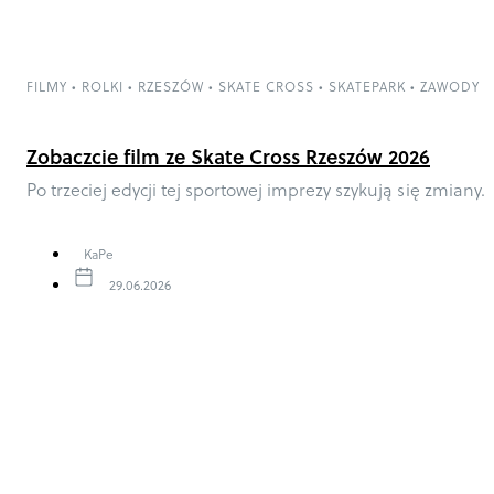
FILMY
•
ROLKI
•
RZESZÓW
•
SKATE CROSS
•
SKATEPARK
•
ZAWODY
Zobaczcie film ze Skate Cross Rzeszów 2026
Po trzeciej edycji tej sportowej imprezy szykują się zmiany.
KaPe
29.06.2026