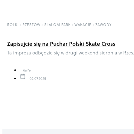
ROLKI
•
RZESZÓW
•
SLALOM PARK
•
WAKACJE
•
ZAWODY
Zapisujcie się na Puchar Polski Skate Cross
Ta impreza odbędzie się w drugi weekend sierpnia w Rzes
KaPe
02.07.2025