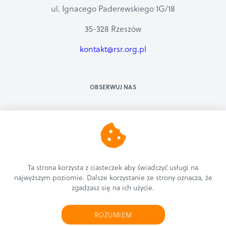
ul. Ignacego Paderewskiego 1G/18
35-328 Rzeszów
kontakt@rsr.org.pl
OBSERWUJ NAS
Ta strona korzysta z ciasteczek aby świadczyć usługi na
najwyższym poziomie. Dalsze korzystanie ze strony oznacza, że
COPYRIGHT © 2019 | RZESZOWSKIE STOWARZYSZENIE ROLKOWE
zgadzasz się na ich użycie.
REALIZACJA
MATEO.WORKS
ROZUMIEM