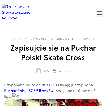
ROLKI
•
RZESZÓW
•
SLALOM PARK
•
WAKACJE
•
ZAWODY
Zapisujcie się na Puchar
Polski Skate Cross
KaPe
02.07.2025
Przypominamy, że od dziś (2 VII) trwają już zapisy na
Puchar Polski SCSP Rzeszów
!
Będą one możliwe do 31
lipca