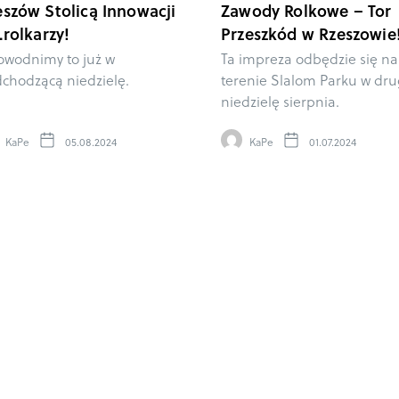
eszów Stolicą Innowacji
Zawody Rolkowe – Tor
.rolkarzy!
Przeszkód w Rzeszowie
wodnimy to już w
Ta impreza odbędzie się na
chodzącą niedzielę.
terenie Slalom Parku w dr
niedzielę sierpnia.
KaPe
05.08.2024
KaPe
01.07.2024