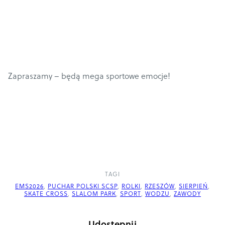
Zapraszamy – będą mega sportowe emocje!
TAGI
EMS2026
,
PUCHAR POLSKI SCSP
,
ROLKI
,
RZESZÓW
,
SIERPIEŃ
,
SKATE CROSS
,
SLALOM PARK
,
SPORT
,
WODZU
,
ZAWODY
Udostępnij