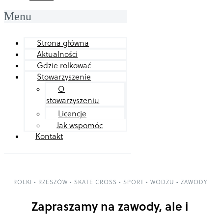
Menu
Strona główna
Aktualności
Gdzie rolkować
Stowarzyszenie
O
stowarzyszeniu
Licencje
Jak wspomóc
Kontakt
ROLKI
•
RZESZÓW
•
SKATE CROSS
•
SPORT
•
WODZU
•
ZAWODY
Zapraszamy na zawody, ale i